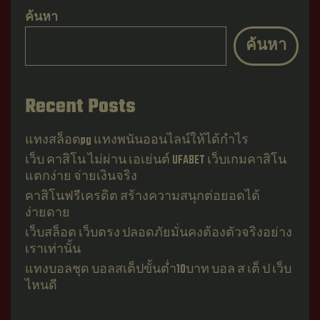
ค้นหา
ค้นหา
Recent Posts
แทงสล็อตpg แทงพนันออนไลน์ให้ได้กำไร
เว็บ คาสิโน ไม่ผ่าน เอเย่นต์ UFABET เว็บเกมคาสิโน
แตกง่าย จ่ายเงินจริง
คาสิโนฟรีเครดิต สร้างความสนุกต่อยอดได้
ง่ายดาย
เว็บสล็อต เว็บตรง ปลอดภัยมั่นคงต้องตัวจริงอย่าง
เราเท่านั้น
แทงบอลชุด บอลสเต็ปขั้นต่ำ10บาท บอล ส เต็ ป เว็บ
ไหนดี