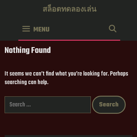
Skip
ส
ล
อ
ต
ท
ด
ล
อ
ง
เ
ล
น
to
content
SEAR
MENU
Nothing Found
It seems we can’t find what you’re looking for. Perhaps
searching can help.
Search
for: