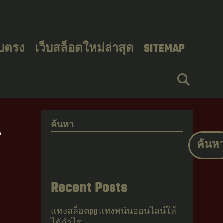
บ
ต
ร
ง
เ
ว
บ
ส
ล
อ
ต
ใ
ห
ม
ล
า
ส
ด
S
I
T
E
M
A
P
S
E
A
R
A
ค้นหา
ค้นห
Recent Posts
แทงสล็อตpg แทงพนันออนไลน์ให้
ได้กำไร