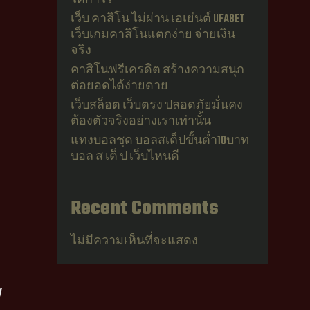
เว็บ คาสิโน ไม่ผ่าน เอเย่นต์ UFABET
เว็บเกมคาสิโนแตกง่าย จ่ายเงิน
จริง
คาสิโนฟรีเครดิต สร้างความสนุก
ต่อยอดได้ง่ายดาย
เว็บสล็อต เว็บตรง ปลอดภัยมั่นคง
ต้องตัวจริงอย่างเราเท่านั้น
แทงบอลชุด บอลสเต็ปขั้นต่ำ10บาท
บอล ส เต็ ป เว็บไหนดี
Recent Comments
ไม่มีความเห็นที่จะแสดง
y