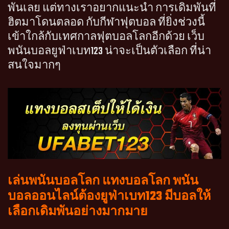
พันเลย แต่ทางเราอยากแนะนำ การเดิมพันที่
ฮิตมาโดนตลอด กับกีฬาฟุตบอล ที่ยิ่งช่วงนี้
เข้าใกล้กับเทศกาลฟุตบอลโลกอีกด้วย เว็บ
พนันบอลยูฟ่าเบท123 น่าจะเป็นตัวเลือก ที่น่า
สนใจมากๆ
เล่นพนันบอลโลก แทงบอลโลก พนัน
บอลออนไลน์ต้องยูฟ่าเบท123 มีบอลให้
เลือกเดิมพันอย่างมากมาย