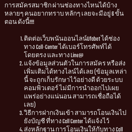
การสมัครสมาชิก ผ่านช่องทางไหนได้บ้าง
หลายๆ คนอยากทราบ หลักๆ เลยจะมีอยู่ 6 ขั้น
ตอน ดังนี้!!!!
ติดต่อเว็บพนันออนไลน์Ufabet ได้ช่อง
ทาง Call-Center ได้เบอร์โทรศัพท์ได้
โดยตรง และทาง Line@
แจ้งข้อมูลส่วนตัวในการสมัคร หรือส่ง
เพิ่มเติมได้ทางไลน์ได้เลย (ข้อมูลเหล่า
นี้ จะถูกเก็บรักษาไว้อย่างดี ด้วยระบบ
คอมพิวเตอร์ ไม่มีการนำออกไปเผย
แพร่อย่างแน่นอน สามารถเชื่อถือได้
เลย)
วิธีการฝากเงินเข้า สามารถโอนเงินไป
ยังบัญชี ที่ทาง Call Center ได้แจ้งไว้
ส่งหลักฐาน การโอนเงินให้กับทาง Call