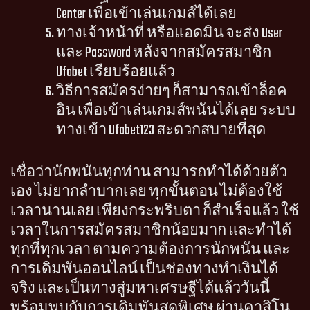
Center เพื่อเข้าเล่นเกมส์ได้เลย
ทางเจ้าหน้าที่ หรือแอดมิน จะส่ง User
และ Password หลังจากสมัครสมาชิก
Ufabet เรียบร้อยแล้ว
วิธีการสมัครง่ายๆ ก็สามารถเข้าล็อค
อิน เพื่อเข้าเล่นเกมส์พนันได้เลย ระบบ
ทางเข้า Ufabet123 สะดวกสบายที่สุด
เชื่อว่านักพนันทุกท่าน สามารถทำได้ด้วยตัว
เอง ไม่ยากลำบากเลย ทุกขั้นตอน ไม่ต้องใช้
เวลานานเลย เพียงกระพริบตา ก็สำเร็จแล้ว ใช้
เวลาในการสมัครสมาชิกน้อยมาก และทำได้
ทุกที่ทุกเวลา ตามความต้องการนักพนัน และ
การเดิมพันออนไลน์ เป็นช่องทางทำเงินได้
จริง และเป็นทางสู่มหาเศรษฐีได้แล้ววันนี้
พร้อมพบกับการเดิมพันสุดพิเศษ ผ่านคาสิโน