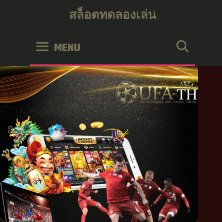
Skip
ส
ล
อ
ต
ท
ด
ล
อ
ง
เ
ล
น
to
content
SEAR
MENU