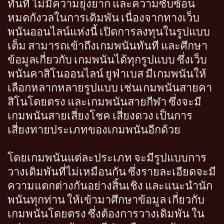
ทันที ไม่มีความยุ่งยาก และความซับซ้อน
หมดกังวลในการเดิมพัน เนื่องจากทางเว็บ
พนันออนไลน์แห่งนี้ เปิดการลงทุนในรูปแบบ
เต็ม สามารถเข้าถึงเกมพนันทันที และศึกษา
ข้อมูลเกี่ยวกับ เกมพนันได้ทุกรูปแบบ ซึ่งเว็บ
พนันคาสิโนออนไลน์ ยูฟ่าเบส มีเกมพนันให้
เลือกหลากหลายรูปแบบ เช่นเกมพนันสายคา
สิโนโดยตรง และเกมพนันสายกีฬา ซึ่งจะมี
เกมพนันสายเสี่ยงโชค เสี่ยงดวง เป็นการ
เสี่ยงทายประเภทของเกมพนันอีกด้วย
โดยเกมพนันแต่ละประเภท จะมีรูปแบบการ
วางเดิมพันที่ไม่เหมือนกัน ซึ่งรายละเอียดจะมี
ความแตกต่างกันอย่างสิ้นเชิง และแนะนำนัก
พนันทุกท่าน ให้เข้ามาศึกษาข้อมูล เกี่ยวกับ
เกมพนันโดยตรง ซึ่งต้องการวางเดิมพัน ใน