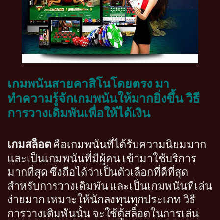
เกมพนันสายคาสิโนโดยตรง มา
ทำความรู้จักเกมพนันให้มากยิ่งขึ้น วิธี
การวางเดิมพันเพื่อให้ได้เงิน
เกมสล็อต
คือเกมพนันที่ได้รับความนิยมมาก
และเป็นเกมพนันที่มีผู้คน เข้ามาใช้บริการ
มากที่สุด ซึ่งถือได้ว่าเป็นตัวเลือกที่ดีที่สุด
สำหรับการวางเดิมพัน และเป็นเกมพนันที่เล่น
ง่ายมาก เหมาะให้นักลงทุนทุกประเภท วิธี
การวางเดิมพันนั้น จะใช้ตู้สล็อตในการเล่น